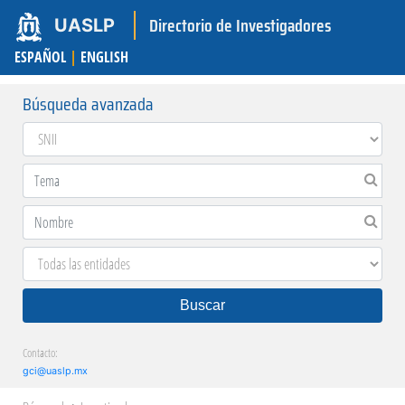
Directorio de Investigadores
UASLP
ESPAÑOL
|
ENGLISH
Búsqueda avanzada
Buscar
Contacto:
gci@uaslp.mx