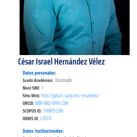
César Israel Hernández Vélez
Datos personales:
Grado Académico:
Doctorado
Nivel SNII:
I
Sitio Web:
http://galia.fc.uaslp.mx/~cesarvelez/
ORCID:
0000-0002-0990-2284
SCOPUS ID:
37090752300
ORBIS ID:
n70378
Datos Institucionales: