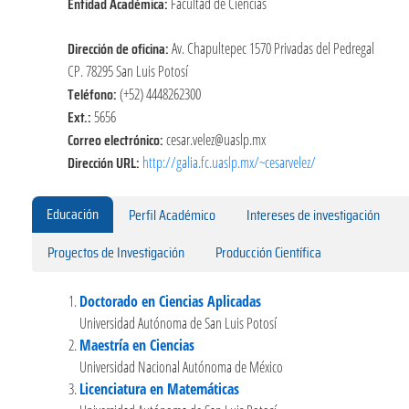
Entidad Académica:
Facultad de Ciencias
Dirección de oficina:
Av. Chapultepec 1570 Privadas del Pedregal
CP. 78295 San Luis Potosí
Teléfono:
(+52) 4448262300
Ext.:
5656
Correo electrónico:
cesar.velez@uaslp.mx
Dirección URL:
http://galia.fc.uaslp.mx/~cesarvelez/
Educación
Perfil Académico
Intereses de investigación
Proyectos de Investigación
Producción Científica
Doctorado en Ciencias Aplicadas
Universidad Autónoma de San Luis Potosí
Maestría en Ciencias
Universidad Nacional Autónoma de México
Licenciatura en Matemáticas