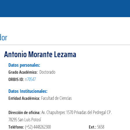
dor
Antonio Morante Lezama
Datos personales:
Grado Académico:
Doctorado
ORBIS ID:
n70547
Datos Institucionales:
Entidad Académica:
Facultad de Ciencias
Dirección de oficina:
Av. Chapultepec 1570 Privadas del Pedregal CP.
78295 San Luis Potosí
Teléfono:
Ext.:
(+52) 4448262300
5658