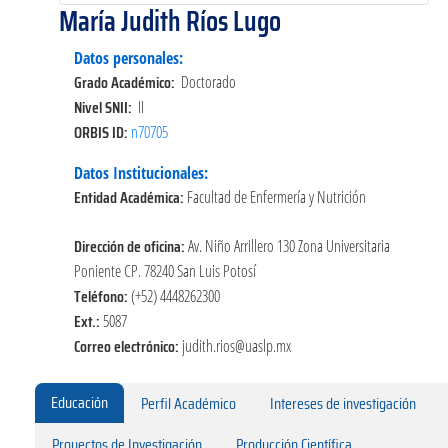
María Judith Ríos Lugo
Datos personales:
Grado Académico:
Doctorado
Nivel SNII:
II
ORBIS ID:
n70705
Datos Institucionales:
Entidad Académica:
Facultad de Enfermería y Nutrición
Dirección de oficina:
Av. Niño Arrillero 130 Zona Universitaria
Poniente CP. 78240 San Luis Potosí
Teléfono:
(+52) 4448262300
Ext.:
5087
Correo electrónico:
judith.rios@uaslp.mx
Educación
Perfil Académico
Intereses de investigación
Proyectos de Investigación
Producción Científica