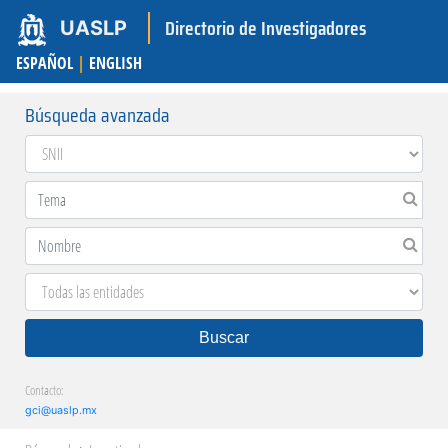
Directorio de Investigadores
UASLP
ESPAÑOL
|
ENGLISH
Búsqueda avanzada
Buscar
Contacto:
gci@uaslp.mx