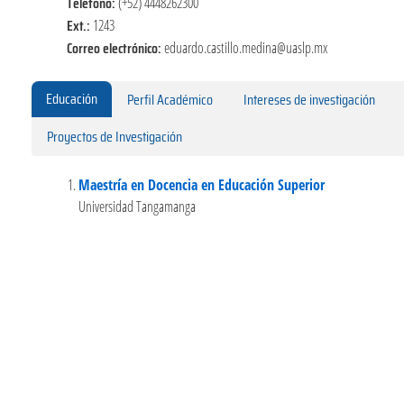
Teléfono:
(+52) 4448262300
Ext.:
1243
Correo electrónico:
eduardo.castillo.medina@uaslp.mx
Educación
Perfil Académico
Intereses de investigación
Proyectos de Investigación
Maestría en Docencia en Educación Superior
Universidad Tangamanga