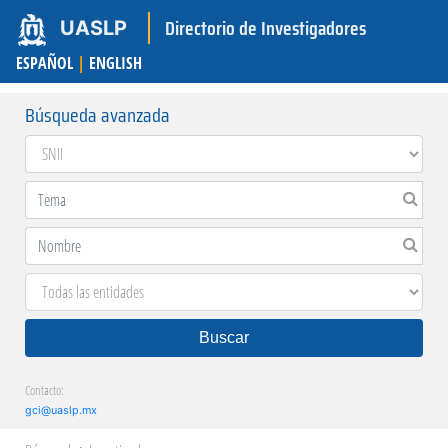
Directorio de Investigadores
UASLP
ESPAÑOL
|
ENGLISH
Búsqueda avanzada
Buscar
Contacto:
gci@uaslp.mx